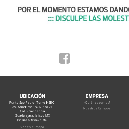
UBICACIÓN
EMPRESA
Punto Sao Paulo -Torre HSBC-
¿Quiénes somos?
Av. Américas 1501, Piso 21
Nuestros Campos
Col. Providencia
Guadalajara, Jalisco MX
(33) 8000-0360/61/62
Ver en el mapa